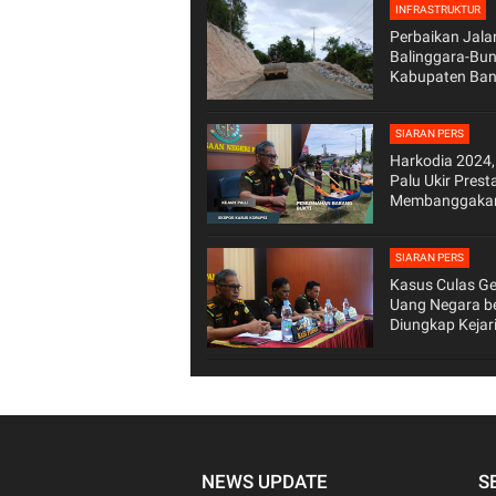
INFRASTRUKTUR
Perbaikan Jala
Balinggara-Bun
Kabupaten Ban
Terus Digeber, I
Kepedulian BP
Sulteng
SIARAN PERS
Harkodia 2024, 
Palu Ukir Prest
Membanggaka
SIARAN PERS
Kasus Culas Ge
Uang Negara be
Diungkap Kejari
Periode Januari
November 2024
NEWS UPDATE
S