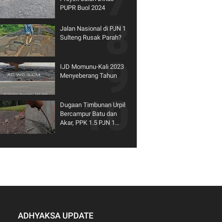
PUPR Buol 2024
Jalan Nasional di PJN 1
Sulteng Rusak Parah?
IJD Momunu-Kali 2023
Menyeberang Tahun
Dugaan Timbunan Urpil
Bercampur Batu dan
Akar, PPK 1.5 PJN 1
Sulteng: Kami croscek
lapangan
ADHYAKSA UPDATE