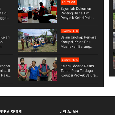
ADHYAKSA
n
Sejumlah Dokumen
ta di
Penting Disita Tim
ggai
Penyidik Kejari Palu
ni Bukti
dalam Dugaan
JN
Penyimpangan BPHTB
2018-2019 di Kantor
SIARAN PERS
BPD
Kejari
Selain Ungkap Perkara
asi
Korupsi, Kejari Palu
n
Musnakan Barang
Bukti Perkara
Narkotika dengan Cara
Dibakar
SIARAN PERS
rogoti
Kejari Sidoarjo Resmi
rhasil
Tahan Para Terduga
 Palu
Korupsi Proyek Saluran
 -
Air Tahun 2022
.
ERBA SERBI
JELAJAH