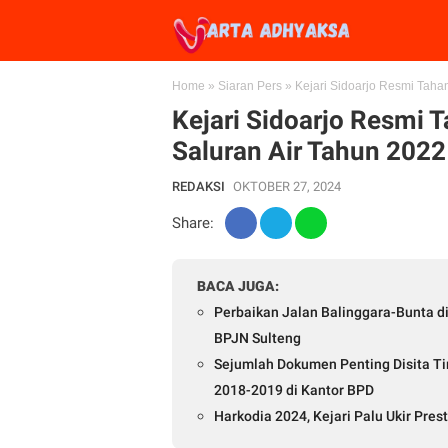
Home
»
Siaran Pers
»
Kejari Sidoarjo Resmi Taha
Kejari Sidoarjo Resmi 
Saluran Air Tahun 2022
REDAKSI
OKTOBER 27, 2024
Share:
BACA JUGA:
Perbaikan Jalan Balinggara-Bunta di
BPJN Sulteng
Sejumlah Dokumen Penting Disita T
2018-2019 di Kantor BPD
Harkodia 2024, Kejari Palu Ukir Pr