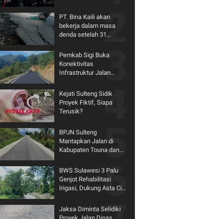
Reny Lamadjido Menang
Telak
PT. Bina Kaili akan
bekerja dalam masa
denda setelah 31
Desember 2023
Pemkab Sigi Buka
Konektivitas
Infrastruktur Jalan
Tingkatkan Potensi
Pariwisata Matantimali
Kejati Sulteng Sidik
Proyek Fiktif, Siapa
Terusik?
BPJN Sulteng
Mantapkan Jalan di
Kabupaten Touna dan
Kabupaten Morut Lewat
Program IJD
BWS Sulawesi 3 Palu
Genjot Rehabilitasi
Irigasi, Dukung Asta Cita
Pemerintah dan
Tingkatkan
Jaksa Diminta Selidiki
Produktivitas Pertanian
Proyek Jalan Dinas